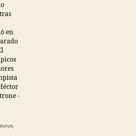
do
tras
zó en
larado
El
mpicos
dores
mpista
Héctor
trone -
alunya
,