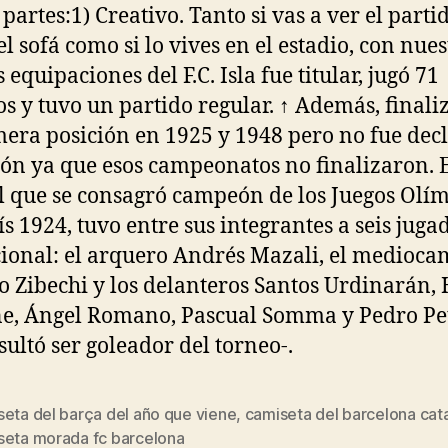
partes:1) Creativo. Tanto si vas a ver el parti
el sofá como si lo vives en el estadio, con nues
equipaciones del F.C. Isla fue titular, jugó 71
s y tuvo un partido regular. ↑ Además, finali
mera posición en 1925 y 1948 pero no fue dec
n ya que esos campeonatos no finalizaron. 
l que se consagró campeón de los Juegos Olí
ís 1924, tuvo entre sus integrantes a seis juga
ional: el arquero Andrés Mazali, el medioca
o Zibechi y los delanteros Santos Urdinarán, 
e, Ángel Romano, Pascual Somma y Pedro Pe
esultó ser goleador del torneo-.
seta del barça del año que viene
,
camiseta del barcelona cat
s
seta morada fc barcelona