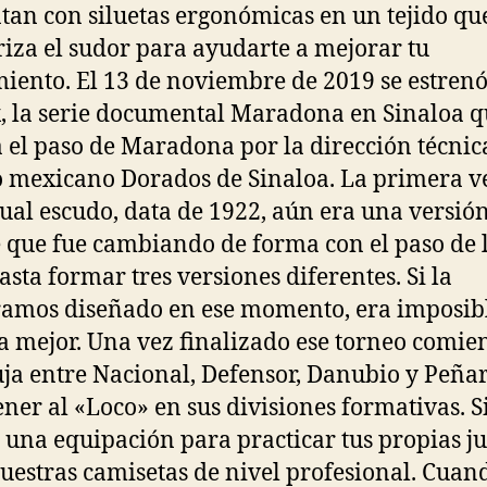
tan con siluetas ergonómicas en un tejido qu
riza el sudor para ayudarte a mejorar tu
iento. El 13 de noviembre de 2019 se estren
x, la serie documental Maradona en Sinaloa 
a el paso de Maradona por la dirección técnic
 mexicano Dorados de Sinaloa. La primera v
tual escudo, data de 1922, aún era una versi
 que fue cambiando de forma con el paso de 
asta formar tres versiones diferentes. Si la
amos diseñado en ese momento, era imposib
a mejor. Una vez finalizado ese torneo comie
ja entre Nacional, Defensor, Danubio y Peña
ener al «Loco» en sus divisiones formativas. S
 una equipación para practicar tus propias j
nuestras camisetas de nivel profesional. Cuan