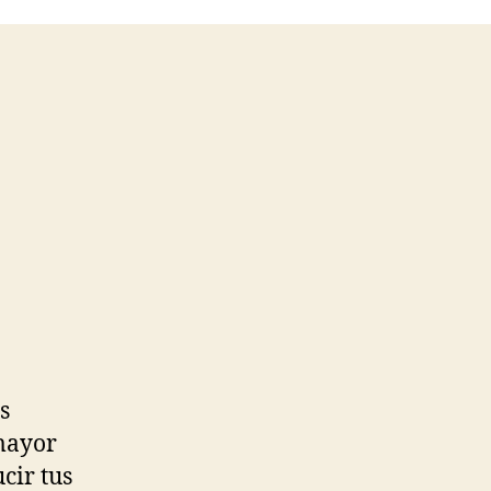
s
 mayor
cir tus