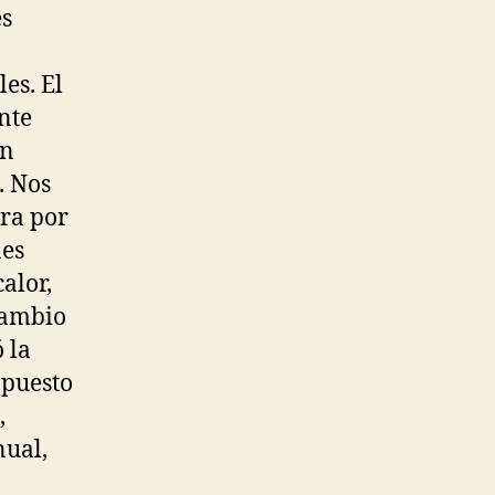
es
es. El
nte
an
. Nos
era por
nes
alor,
 cambio
 la
 puesto
,
nual,