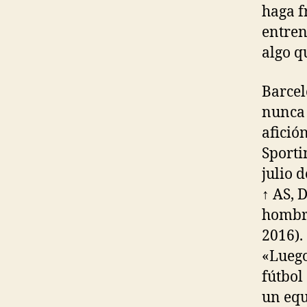
haga f
entren
algo q
Barcel
nunca 
afició
Sporti
julio 
↑ AS, 
hombre
2016).
«Luego
fútbol
un equ