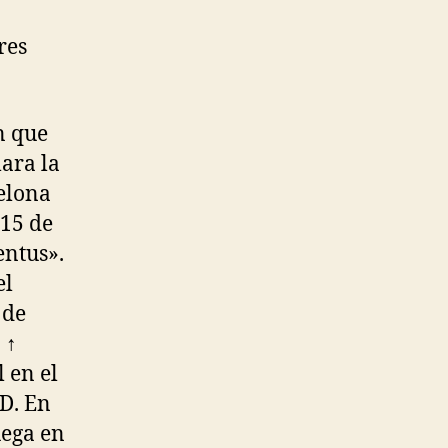
res
n que
ara la
celona
(15 de
entus».
el
 de
 ↑
 en el
.D. En
uega en