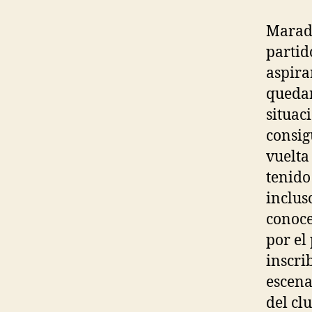
Marado
partid
aspira
quedan
situaci
consig
vuelta
tenido
inclus
conoce
por el
inscri
escena
del cl