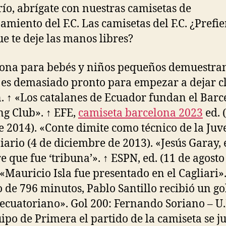
río, abrígate con nuestras camisetas de
amiento del F.C. Las camisetas del F.C. ¿Prefie
ue te deje las manos libres?
ona para bebés y niños pequeños demuestra
es demasiado pronto para empezar a dejar cl
n. ↑ «Los catalanes de Ecuador fundan el Bar
ng Club». ↑ EFE,
camiseta barcelona 2023
ed. 
de 2014). «Conte dimite como técnico de la Juv
Diario (4 de diciembre de 2013). «Jesús Garay, 
 que fue ‘tribuna’». ↑ ESPN, ed. (11 de agosto
 «Mauricio Isla fue presentado en el Cagliari».
 de 796 minutos, Pablo Santillo recibió un gol
 ecuatoriano». Gol 200: Fernando Soriano – U
ipo de Primera el partido de la camiseta se j