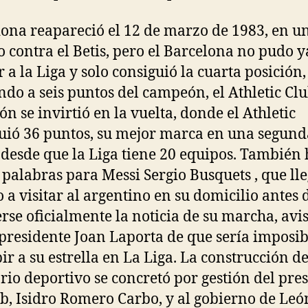
na reapareció el 12 de marzo de 1983, en u
o contra el Betis, pero el Barcelona no pudo y
r a la Liga y solo consiguió la cuarta posición,
do a seis puntos del campeón, el Athletic Clu
ón se invirtió en la vuelta, donde el Athletic
uió 36 puntos, su mejor marca en una segund
 desde que la Liga tiene 20 equipos. También 
 palabras para Messi Sergio Busquets , que ll
o a visitar al argentino en su domicilio antes 
rse oficialmente la noticia de su marcha, avi
 presidente Joan Laporta de que sería imposib
bir a su estrella en La Liga. La construcción de
rio deportivo se concretó por gestión del pre
ub, Isidro Romero Carbo, y al gobierno de Leó