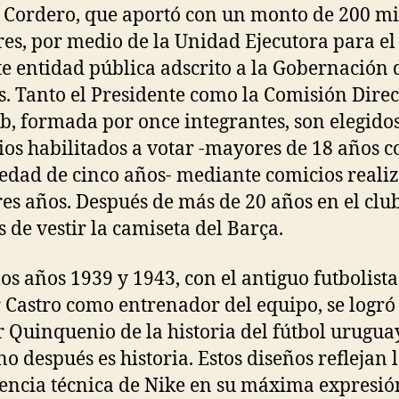
 Cordero, que aportó con un monto de 200 mi
res, por medio de la Unidad Ejecutora para el
e entidad pública adscrito a la Gobernación 
. Tanto el Presidente como la Comisión Direc
ub, formada por once integrantes, son elegido
cios habilitados a votar -mayores de 18 años c
edad de cinco años- mediante comicios reali
res años. Después de más de 20 años en el club
s de vestir la camiseta del Barça.
los años 1939 y 1943, con el antiguo futbolista
 Castro como entrenador del equipo, se logró 
 Quinquenio de la historia del fútbol urugua
no después es historia. Estos diseños reflejan 
encia técnica de Nike en su máxima expresión