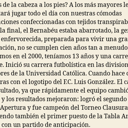
s de la cabeza a los pies? A los más mayores l
ará jugar todo el día con nuestras cómodas
ciones confeccionadas con tejidos transpirabl
 la final, el Bernabéu estaba abarrotado, la ge
 enfervorecida, preparada para vivir una gr
ación, no se cumplen cien años tan a menudo
mos en el 2000, teníamos 13 años y una carr
. Inició su carrera futbolística en las divisio
ores de la Universidad Católica. Cuando hace c
rras con el logotipo del F.C. Luis González. El
sultado, ya que rápidamente el equipo cambió
 y los resultados mejoraron: logró el segundo
 Apertura y fue campeón del Torneo Clausura
endo también el primer puesto de la Tabla A
con un partido de anticipación.