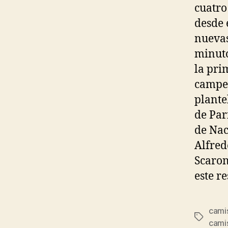
cuatro 
desde 
nuevas 
minuto
la pri
campeó
plante
de Par
de Nac
Alfred
Scaron
este r
cami
Etiqueta
cami