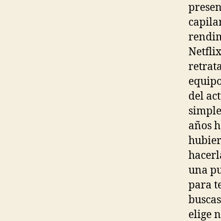
presen
capila
rendim
Netfli
retrat
equipo
del ac
simple
años h
hubier
hacerl
una pu
para t
buscas
elige 