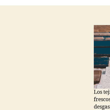
Los te
fresco
desgas