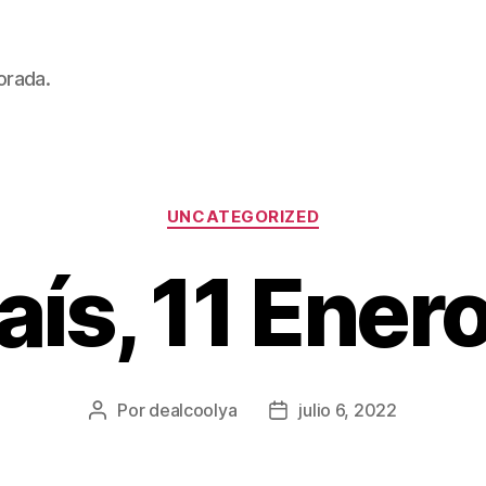
orada.
Categorías
UNCATEGORIZED
aís, 11 Ene
Por
dealcoolya
julio 6, 2022
Autor
Fecha
de
de
la
la