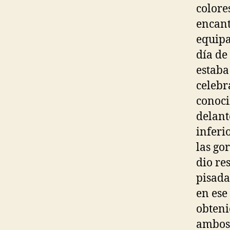
colore
encant
equipa
día de
estaba
celebr
conoci
delante
inferi
las go
dio re
pisada
en ese
obteni
ambos 