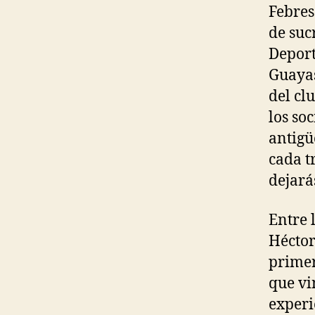
Febres
de suc
Deport
Guayas
del cl
los so
antigü
cada t
dejará
Entre 
Héctor
primer
que vi
experi