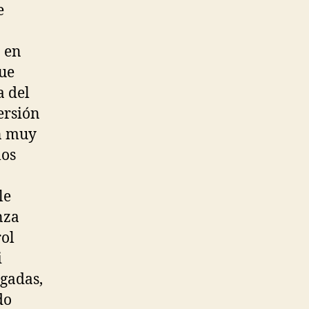
e
ó en
que
a del
ersión
ón muy
los
le
nza
rol
i
ugadas,
do