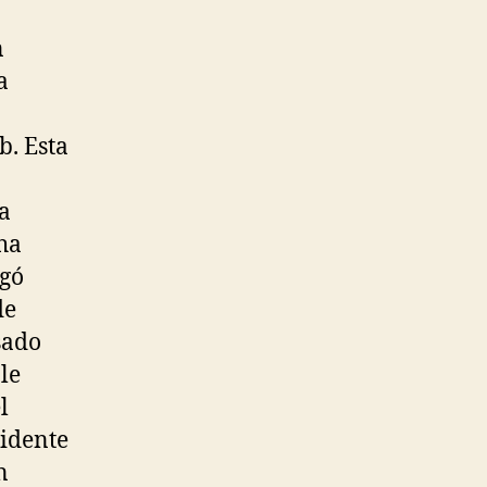
n
a
b. Esta
a
ha
egó
de
sado
le
l
sidente
n