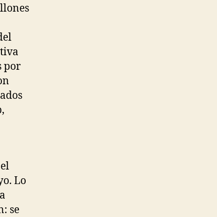
llones
del
tiva
s por
on
zados
,
el
yo. Lo
la
: se