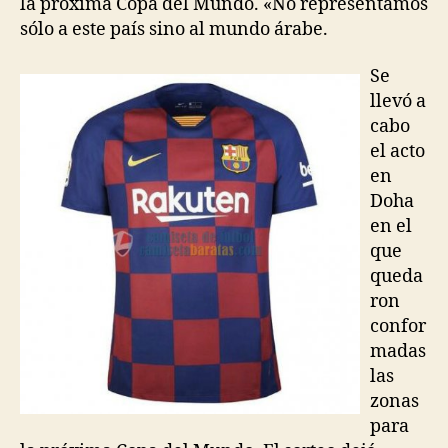
la próxima Copa del Mundo. «No representamos
sólo a este país sino al mundo árabe.
Se
llevó a
cabo
el acto
en
Doha
en el
que
queda
ron
confor
madas
las
zonas
para