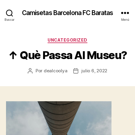
Camisetas Barcelona FC Baratas
Buscar
Menú
Categorías
UNCATEGORIZED
↑ Què Passa Al Museu?
Por
dealcoolya
julio 6, 2022
Autor
Fecha
de
de
la
la
entrada
entrada