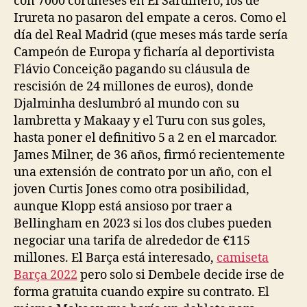
con 7000 coruñeses en El Sardinero, los de
Irureta no pasaron del empate a ceros. Como el
día del Real Madrid (que meses más tarde sería
Campeón de Europa y ficharía al deportivista
Flávio Conceição pagando su cláusula de
rescisión de 24 millones de euros), donde
Djalminha deslumbró al mundo con su
lambretta y Makaay y el Turu con sus goles,
hasta poner el definitivo 5 a 2 en el marcador.
James Milner, de 36 años, firmó recientemente
una extensión de contrato por un año, con el
joven Curtis Jones como otra posibilidad,
aunque Klopp está ansioso por traer a
Bellingham en 2023 si los dos clubes pueden
negociar una tarifa de alrededor de €115
millones. El Barça está interesado,
camiseta
Barça 2022
pero solo si Dembele decide irse de
forma gratuita cuando expire su contrato. El