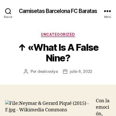
Camisetas Barcelona FC Baratas
Buscar
Menú
Categorías
UNCATEGORIZED
↑ «What Is A False
Nine?
Por
dealcoolya
julio 6, 2022
Autor
Fecha
de
de
la
la
entrada
entrada
Con la
emoci
ón,