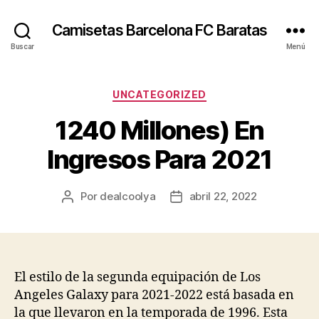
Camisetas Barcelona FC Baratas
Buscar
Menú
Categorías
UNCATEGORIZED
1240 Millones) En
Ingresos Para 2021
Por
dealcoolya
abril 22, 2022
Autor
Fecha
de
de
la
la
entrada
entrada
El estilo de la segunda equipación de Los
Angeles Galaxy para 2021-2022 está basada en
la que llevaron en la temporada de 1996. Esta