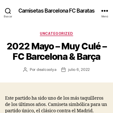
Camisetas Barcelona FC Baratas
Buscar
Menú
Categorías
UNCATEGORIZED
2022 Mayo – Muy Culé –
FC Barcelona & Barça
Por
dealcoolya
julio 6, 2022
Autor
Fecha
de
de
la
la
entrada
entrada
Este partido ha sido uno de los más taquilleros
de los últimos años. Camiseta simbólica para un
partido único, el clásico contra el Madrid.