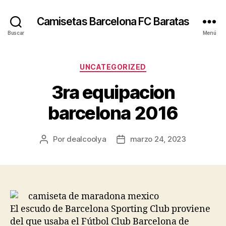
Camisetas Barcelona FC Baratas
Buscar
Menú
Categorías
UNCATEGORIZED
3ra equipacion
barcelona 2016
Por
dealcoolya
marzo 24, 2023
Autor
Fecha
de
de
la
la
entrada
entrada
El escudo de Barcelona Sporting Club proviene
del que usaba el Fútbol Club Barcelona de