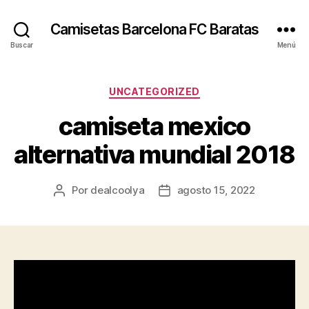
Camisetas Barcelona FC Baratas
Buscar
Menú
Categorías
UNCATEGORIZED
camiseta mexico
alternativa mundial 2018
Por
dealcoolya
agosto 15, 2022
Autor
Fecha
de
de
la
la
entrada
entrada