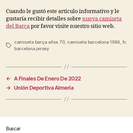
Cuando le gustó este artículo informativo y le
gustaría recibir detalles sobre
nueva camiseta
del Barça
por favor visite nuestro sitio web.
camiseta barça años 70
,
camiseta barcelona 1994
,
fc
Etiquetas
barcelona jersey
←
A Finales De Enero De 2022
→
Unión Deportiva Almería
Buscar