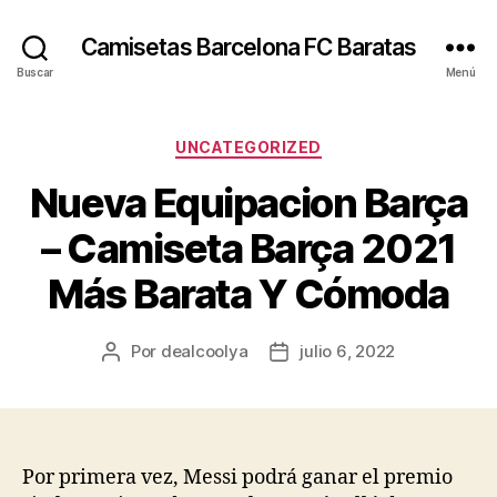
Camisetas Barcelona FC Baratas
Buscar
Menú
Categorías
UNCATEGORIZED
Nueva Equipacion Barça
– Camiseta Barça 2021
Más Barata Y Cómoda
Por
dealcoolya
julio 6, 2022
Autor
Fecha
de
de
la
la
entrada
entrada
Por primera vez, Messi podrá ganar el premio