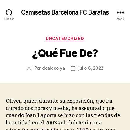
Camisetas Barcelona FC Baratas
Buscar
Menú
Categorías
UNCATEGORIZED
¿Qué Fue De?
Por
dealcoolya
julio 6, 2022
Autor
Fecha
de
de
la
la
entrada
entrada
Oliver, quien durante su exposición, que ha
durado dos horas y media, ha asegurado que
cuando Joan Laporta se hizo con las riendas de
la entidad en el 2003 «el club tenía una