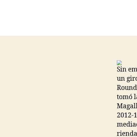
Sin em
un gir
Round 
tomó l
Magall
2012-1
mediad
rienda