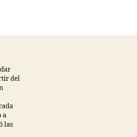
 dar
tir del
en
orada
o a
ó las