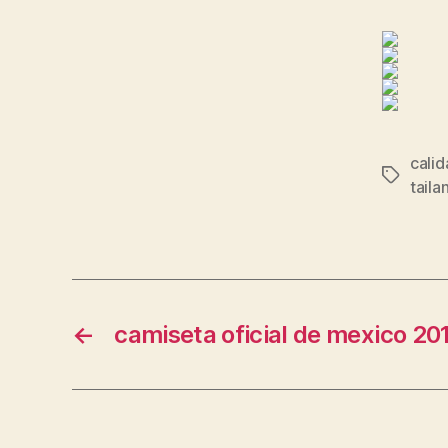
calid
Etiqueta
taila
←
camiseta oficial de mexico 20