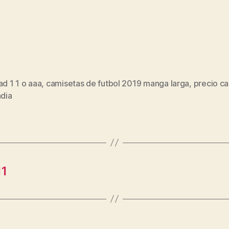
ad 1 1 o aaa
,
camisetas de futbol 2019 manga larga
,
precio c
s
ndia
11