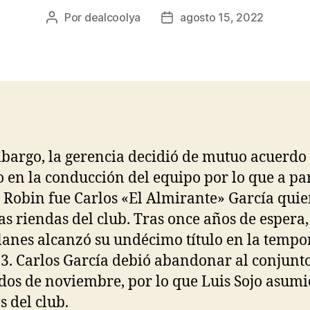
Por
dealcoolya
agosto 15, 2022
Autor
Fecha
de
de
la
la
entrada
entrada
bargo, la gerencia decidió de mutuo acuerdo
o en la conducción del equipo por lo que a par
Robin fue Carlos «El Almirante» García qui
as riendas del club. Tras once años de espera,
anes alcanzó su undécimo título en la temp
3. Carlos García debió abandonar al conjunt
os de noviembre, por lo que Luis Sojo asumi
s del club.