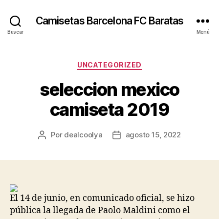
Camisetas Barcelona FC Baratas
Buscar
Menú
Categorías
UNCATEGORIZED
seleccion mexico
camiseta 2019
Por
dealcoolya
agosto 15, 2022
Autor
Fecha
de
de
la
la
entrada
entrada
El 14 de junio, en comunicado oficial, se hizo
pública la llegada de Paolo Maldini como el