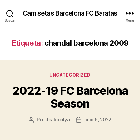
Camisetas Barcelona FC Baratas
Buscar
Menú
Etiqueta:
chandal barcelona 2009
Categorías
UNCATEGORIZED
2022-19 FC Barcelona
Season
Por
dealcoolya
julio 6, 2022
Autor
Fecha
de
de
la
la