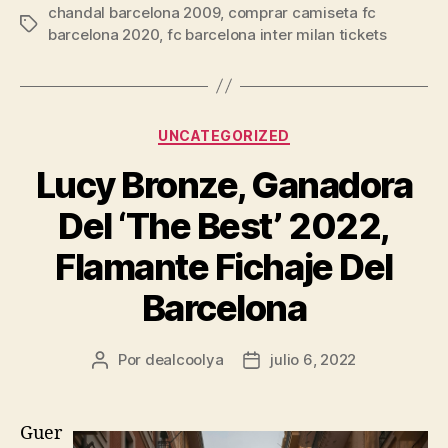
chandal barcelona 2009
,
comprar camiseta fc
Etiquetas
barcelona 2020
,
fc barcelona inter milan tickets
Categorías
UNCATEGORIZED
Lucy Bronze, Ganadora
Del ‘The Best’ 2022,
Flamante Fichaje Del
Barcelona
Por
dealcoolya
julio 6, 2022
Autor
Fecha
de
de
la
la
entrada
entrada
Guer