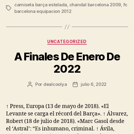
camiseta barça estelada
,
chandal barcelona 2009
,
fc
Etiquetas
barcelona equipacion 2012
Categorías
UNCATEGORIZED
A Finales De Enero De
2022
Por
dealcoolya
julio 6, 2022
Autor
Fecha
de
de
la
la
entrada
entrada
↑ Press, Europa (13 de mayo de 2018). «El
Levante se carga el récord del Barça». ↑ Álvarez,
Robert (18 de julio de 2018). «Marc Gasol desde
el ‘Astral’: “Es inhumano, criminal. ↑ Ávila,