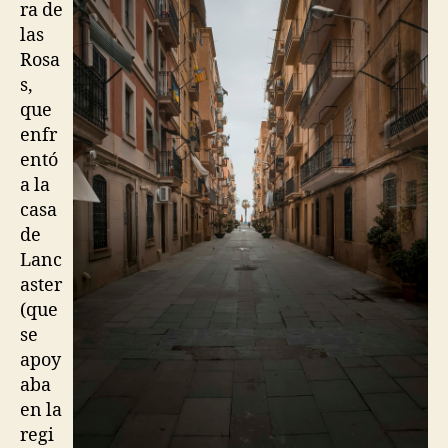
ra de
las
Rosa
s,
que
enfr
entó
a la
casa
de
Lanc
aster
(que
se
apoy
aba
en la
regi