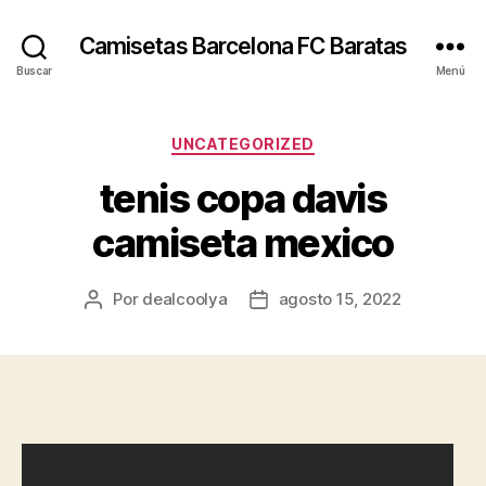
Camisetas Barcelona FC Baratas
Buscar
Menú
Categorías
UNCATEGORIZED
tenis copa davis
camiseta mexico
Por
dealcoolya
agosto 15, 2022
Autor
Fecha
de
de
la
la
entrada
entrada